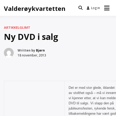
Skip
Valderøykvartetten
Log in
to
content
ARTIKKEL
GLIMT
Ny DVD i salg
Written by
Bjørn
18 november, 2013
Det er med stor glede, iblandet
av stolthet også – må vi innr
vi kjenner etter, at vi kan meld
DVD til salgs. Vi slapp den på
jubileumsfesten, rykende fersk,
tilbakemeldingene har vært god