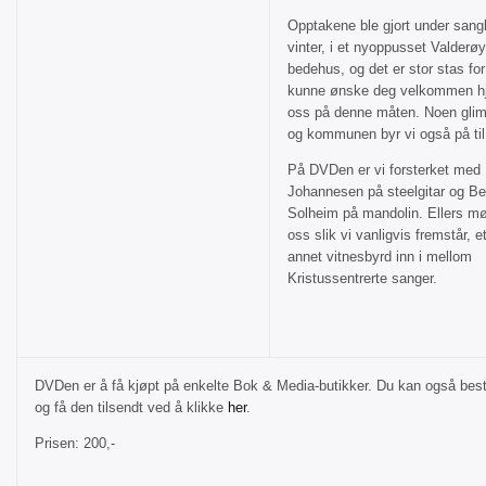
Opptakene ble gjort under sang
vinter, i et nyoppusset Valderøy
bedehus, og det er stor stas fo
kunne ønske deg velkommen hj
oss på denne måten. Noen glim
og kommunen byr vi også på til 
På DVDen er vi forsterket med
Johannesen på steelgitar og B
Solheim på mandolin. Ellers mø
oss slik vi vanligvis fremstår, e
annet vitnesbyrd inn i mellom
Kristussentrerte sanger.
DVDen er å få kjøpt på enkelte Bok & Media-butikker. Du kan også best
og få den tilsendt ved å klikke
her
.
Prisen: 200,-