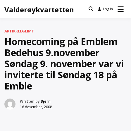
Skip
Valderøykvartetten
Log in
to
content
ARTIKKEL
GLIMT
Homecoming på Emblem
Bedehus 9.november
Søndag 9. november var vi
inviterte til Søndag 18 på
Emble
Written by
Bjørn
16 desember, 2008