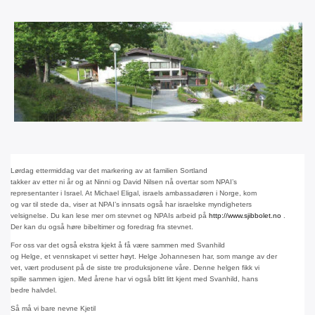
Lørdag ettermiddag var det markering av at familien Sortland
takker av etter ni år og at Ninni og David Nilsen nå overtar som NPAI’s
representanter i Israel. At Michael Eligal, israels ambassadøren i Norge, kom
og var til stede da, viser at NPAI’s innsats også har israelske myndigheters
velsignelse. Du kan lese mer om stevnet og NPAIs arbeid på
http://www.sjibbolet.no
.
Der kan du også høre bibeltimer og foredrag fra stevnet.
For oss var det også ekstra kjekt å få være sammen med Svanhild
og Helge, et vennskapet vi setter høyt. Helge Johannesen har, som mange av der
vet, vært produsent på de siste tre produksjonene våre. Denne helgen fikk vi
spille sammen igjen. Med årene har vi også blitt litt kjent med Svanhild, hans
bedre halvdel.
Så må vi bare nevne Kjetil