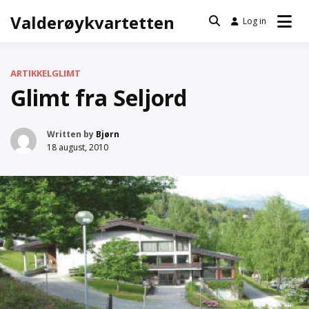
Skip
Valderøykvartetten
Log in
to
content
ARTIKKEL
GLIMT
Glimt fra Seljord
Written by
Bjørn
18 august, 2010