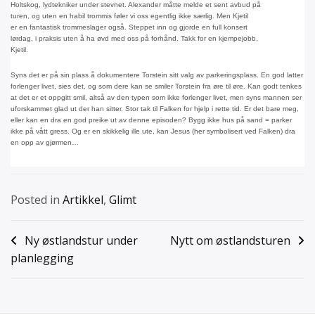
Holtskog, lydtekniker under stevnet. Alexander måtte melde et sent avbud på
turen, og uten en habil trommis føler vi oss egentlig ikke særlig. Men Kjetil
er en fantastisk trommeslager også. Steppet inn og gjorde en full konsert
lørdag, i praksis uten å ha øvd med oss på forhånd. Takk for en kjempejobb,
Kjetil.
Syns det er på sin plass å dokumentere Torstein sitt valg av parkeringsplass. En god latter
forlenger livet, sies det, og som dere kan se smiler Torstein fra øre til øre. Kan godt tenkes
at det er et oppgitt smil, altså av den typen som ikke forlenger livet, men syns mannen ser
uforskammet glad ut der han sitter. Stor tak til Falken for hjelp i rette tid. Er det bare meg,
eller kan en dra en god preike ut av denne episoden? Bygg ikke hus på sand = parker
ikke på vått gress. Og er en skikkelig ille ute, kan Jesus (her symbolisert ved Falken) dra
en opp av gjørmen…
Posted in
Artikkel
,
Glimt
Innleggsnavigasjon
Ny østlandstur under
Nytt om østlandsturen
planlegging