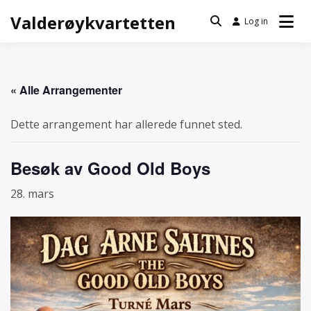
Skip
Valderøykvartetten
Log in
to
content
« Alle Arrangementer
Dette arrangement har allerede funnet sted.
Besøk av Good Old Boys
28. mars